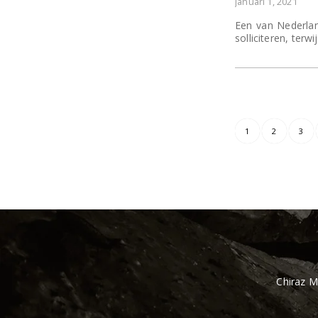
januari 1, 2021
Een van Nederlan
solliciteren, terw
1
2
3
Chiraz 