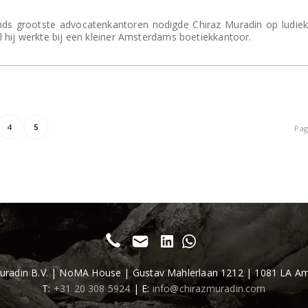
ds grootste advocatenkantoren nodigde Chiraz Muradin op ludiek
ijl hij werkte bij een kleiner Amsterdams boetiekkantoor.
4
5
Pag
Muradin B.V. | NoMA House | Gustav Mahlerlaan 1212 | 1081 LA A
T:
+31 20 308 5924
| E:
info@chirazmuradin.com