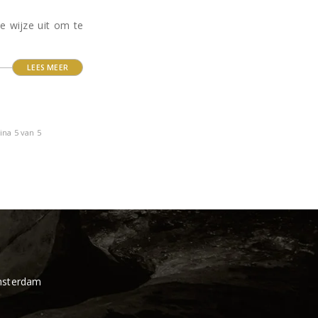
e wijze uit om te
LEES MEER
ina 5 van 5
msterdam